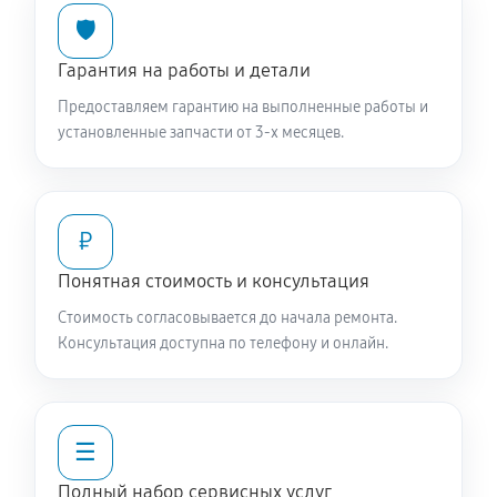
🛡️
Чистка заливного фильтра-сеточки
770 руб
60 минут
Гарантия на работы и детали
Предоставляем гарантию на выполненные работы и
Ремонт или замена петли двери
установленные запчасти от 3-х месяцев.
900 руб
60 минут
Замена мотора вентилятора сушки
₽
1440 руб
60 минут
Понятная стоимость и консультация
Замена верхнего противовеса
Стоимость согласовывается до начала ремонта.
1440 руб
60 минут
Консультация доступна по телефону и онлайн.
Замена нижнего противовеса
3110 руб
60 минут
☰
Замена бака стиральной машины SCHULTHESS
Полный набор сервисных услуг