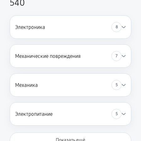
540
Замена пружин стиральной машины SCHULTHESS
Spirit 540
Электроника
1580 руб
60 минут
8
Замена заливного клапана
1130 руб
60 минут
Механические повреждения
7
Механика
5
Электропитание
5
Показать ещё