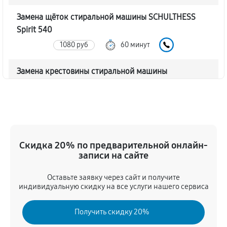
Замена щёток стиральной машины SCHULTHESS
Spirit 540
1080 руб
60 минут
Замена крестовины стиральной машины
SCHULTHESS Spirit 540
2480 руб
60 минут
Корпусный ремонт (замена резинок, креплений,
кнопок)
Скидка 20% по предварительной онлайн-
770 руб
60 минут
записи на сайте
Оставьте заявку через сайт и получите
Ремонт платы управления (восстановление)
индивидуальную скидку на все услуги нашего сервиса
2210 руб
60 минут
Получить скидку 20%
Замена блока управления