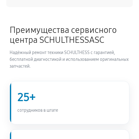
1620 руб
60 минут
Ремонт/замена датчика температуры
Преимущества сервисного
990 руб
60 минут
центра SCHULTHESSASC
Замена УБЛ стиральной машины SCHULTHESS Spirit
Надёжный ремонт техники SCHULTHESS с гарантией,
540
бесплатной диагностикой и использованием оригинальных
990 руб
60 минут
запчастей.
Замена циркуляционного насоса
1620 руб
60 минут
25+
Замена сливного шланга
сотрудников в штате
900 руб
60 минут
Замена сливного насоса