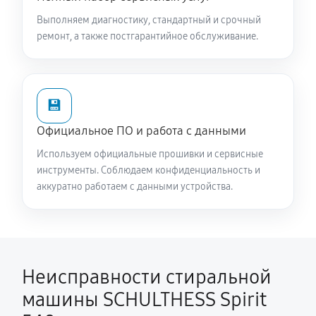
Spirit 540
Выполняем диагностику, стандартный и срочный
3110 руб
60 минут
ремонт, а также постгарантийное обслуживание.
Замена опоры бака стиральной машины
SCHULTHESS Spirit 540
💾
2520 руб
60 минут
Официальное ПО и работа с данными
Ремонт аквастопа стиральной машины SCHULTHESS
Используем официальные прошивки и сервисные
Spirit 540
инструменты. Соблюдаем конфиденциальность и
1620 руб
60 минут
аккуратно работаем с данными устройства.
Замена селектора программ
1620 руб
60 минут
Неисправности стиральной
Замена шторок барабана
машины SCHULTHESS Spirit
1580 руб
60 минут