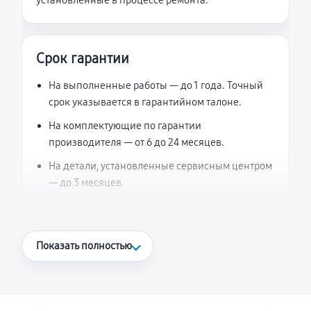
установленные в процессе ремонта.
Срок гарантии
На выполненные работы — до 1 года. Точный
срок указывается в гарантийном талоне.
На комплектующие по гарантии
производителя — от 6 до 24 месяцев.
На детали, установленные сервисным центром
— до 3 месяцев.
Что считается гарантийным случаем
Показать полностью
Повторное возникновение неисправности,
напрямую связанной с выполненным
ремонтом.