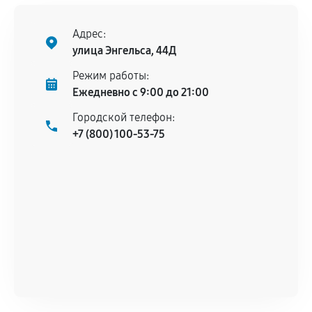
Поломка установленной детали при
нормальной эксплуатации в течение
Адрес:
гарантийного срока.
улица Энгельса, 44Д
Несоответствие комплектующей заявленным
Режим работы:
техническим характеристикам.
Ежедневно с 9:00 до 21:00
Городской телефон:
+7 (800) 100-53-75
Документы для подтверждения
гарантии
Гарантийный талон.
Акт выполненных работ с датой, перечнем
услуг и сроком гарантии.
Документы на установленные комплектующие
и кассовый чек.