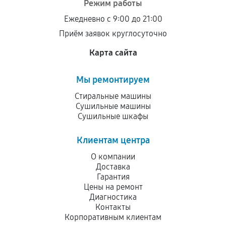
Режим работы
остается на стороне производителя или
Ежедневно с 9:00 до 21:00
продавца. За качество сторонних деталей
Приём заявок круглосуточно
сервисный центр ответственности не несет.
Карта сайта
Мы ремонтируем
Стиральные машины
Сушильные машины
Сушильные шкафы
Клиентам центра
О компании
Доставка
Гарантия
Цены на ремонт
Диагностика
Контакты
Корпоративным клиентам