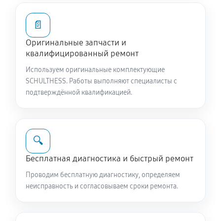
1400 руб
60 минут
📄
Ремонт или замена патрубка
Оригинальные запчасти и
1130 руб
60 минут
квалифицированный ремонт
Используем оригинальные комплектующие
Замена жгута электропроводки
SCHULTHESS. Работы выполняют специалисты с
1130 руб
60 минут
подтверждённой квалификацией.
Замена сетевого фильтра
1080 руб
60 минут
🔍
Чистка сливного фильтра
Бесплатная диагностика и быстрый ремонт
770 руб
60 минут
Проводим бесплатную диагностику, определяем
неисправность и согласовываем сроки ремонта.
Чистка разбрызгивателя
900 руб
60 минут