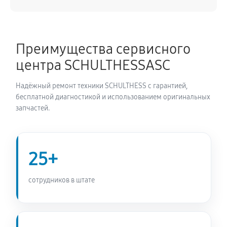
1620 руб
60 минут
Ремонт/замена датчика температуры
Преимущества сервисного
990 руб
60 минут
центра SCHULTHESSASC
Замена УБЛ стиральной машины SCHULTHESS
Надёжный ремонт техники SCHULTHESS с гарантией,
SPIRIT TOPLINE 8120
бесплатной диагностикой и использованием оригинальных
990 руб
60 минут
запчастей.
Замена циркуляционного насоса
1620 руб
60 минут
25+
Замена сливного шланга
сотрудников в штате
900 руб
60 минут
Замена сливного насоса