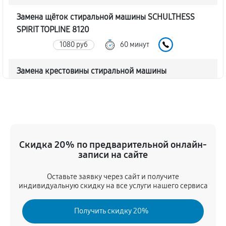
Замена щёток стиральной машины SCHULTHESS
SPIRIT TOPLINE 8120
1080 руб
60 минут
Замена крестовины стиральной машины
SCHULTHESS SPIRIT TOPLINE 8120
2480 руб
60 минут
Корпусный ремонт (замена резинок, креплений,
кнопок)
Скидка 20% по предварительной онлайн-
770 руб
60 минут
записи на сайте
Оставьте заявку через сайт и получите
Ремонт платы управления (восстановление)
индивидуальную скидку на все услуги нашего сервиса
2210 руб
60 минут
Получить скидку 20%
Замена блока управления