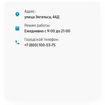
Поломка установленной детали при
нормальной эксплуатации в течение
Адрес:
гарантийного срока.
улица Энгельса, 44Д
Несоответствие комплектующей заявленным
Режим работы:
техническим характеристикам.
Ежедневно с 9:00 до 21:00
Городской телефон:
+7 (800) 100-53-75
Документы для подтверждения
гарантии
Гарантийный талон.
Акт выполненных работ с датой, перечнем
услуг и сроком гарантии.
Документы на установленные комплектующие
и кассовый чек.