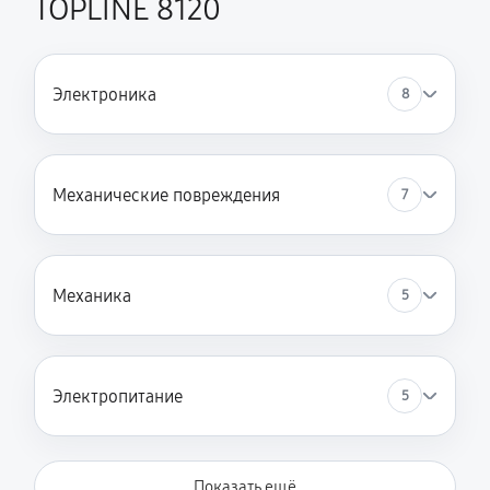
TOPLINE 8120
Замена пружин стиральной машины SCHULTHESS
SPIRIT TOPLINE 8120
Электроника
1580 руб
60 минут
8
Замена заливного клапана
1130 руб
60 минут
Механические повреждения
7
Механика
5
Электропитание
5
Показать ещё