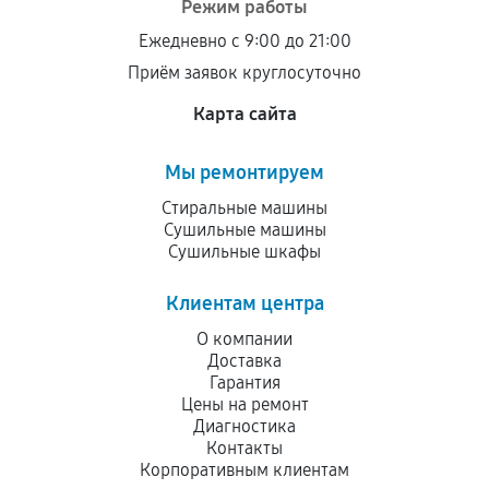
Режим работы
остается на стороне производителя или
Ежедневно с 9:00 до 21:00
продавца. За качество сторонних деталей
Приём заявок круглосуточно
сервисный центр ответственности не несет.
Карта сайта
Мы ремонтируем
Стиральные машины
Сушильные машины
Сушильные шкафы
Клиентам центра
О компании
Доставка
Гарантия
Цены на ремонт
Диагностика
Контакты
Корпоративным клиентам