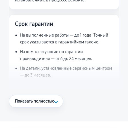
установленные в процессе ремонта.
Срок гарантии
На выполненные работы — до 1 года. Точный
срок указывается в гарантийном талоне.
На комплектующие по гарантии
производителя — от 6 до 24 месяцев.
На детали, установленные сервисным центром
— до 3 месяцев.
Что считается гарантийным случаем
Показать полностью
Повторное возникновение неисправности,
напрямую связанной с выполненным
ремонтом.