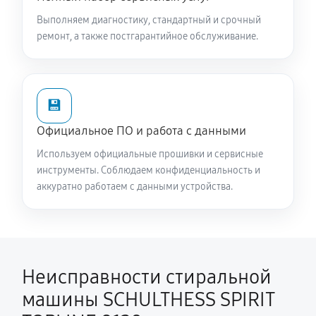
SPIRIT TOPLINE 8120
Выполняем диагностику, стандартный и срочный
3110 руб
60 минут
ремонт, а также постгарантийное обслуживание.
Замена опоры бака стиральной машины
SCHULTHESS SPIRIT TOPLINE 8120
💾
2520 руб
60 минут
Официальное ПО и работа с данными
Ремонт аквастопа стиральной машины SCHULTHESS
Используем официальные прошивки и сервисные
SPIRIT TOPLINE 8120
инструменты. Соблюдаем конфиденциальность и
1620 руб
60 минут
аккуратно работаем с данными устройства.
Замена селектора программ
1620 руб
60 минут
Неисправности стиральной
Замена шторок барабана
машины SCHULTHESS SPIRIT
1580 руб
60 минут