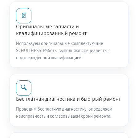
1400 руб
60 минут
📄
Ремонт или замена патрубка
Оригинальные запчасти и
1130 руб
60 минут
квалифицированный ремонт
Используем оригинальные комплектующие
Замена жгута электропроводки
SCHULTHESS. Работы выполняют специалисты с
1130 руб
60 минут
подтверждённой квалификацией.
Замена сетевого фильтра
1080 руб
60 минут
🔍
Чистка сливного фильтра
Бесплатная диагностика и быстрый ремонт
770 руб
60 минут
Проводим бесплатную диагностику, определяем
неисправность и согласовываем сроки ремонта.
Чистка разбрызгивателя
900 руб
60 минут