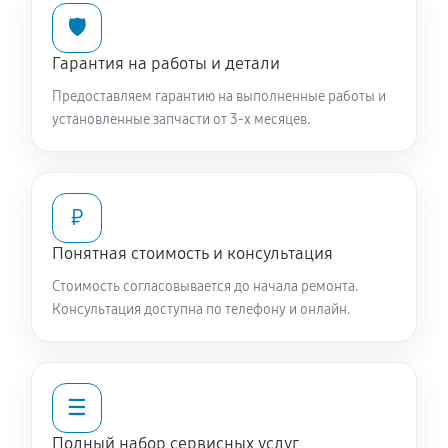
🛡️
Чистка заливного фильтра-сеточки
770 руб
60 минут
Гарантия на работы и детали
Предоставляем гарантию на выполненные работы и
Ремонт или замена петли двери
установленные запчасти от 3-х месяцев.
900 руб
60 минут
Замена мотора вентилятора сушки
₽
1440 руб
60 минут
Понятная стоимость и консультация
Замена верхнего противовеса
Стоимость согласовывается до начала ремонта.
1440 руб
60 минут
Консультация доступна по телефону и онлайн.
Замена нижнего противовеса
3110 руб
60 минут
☰
Замена бака стиральной машины SCHULTHESS
Полный набор сервисных услуг