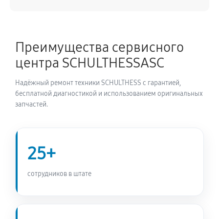
Замена питающего кабеля
990 руб
60 минут
Преимущества сервисного
Замена дисплея сушильной машины SCHULTHESS
центра SCHULTHESSASC
Spirit 660 Ever Rose
900 руб
60 минут
Надёжный ремонт техники SCHULTHESS с гарантией,
бесплатной диагностикой и использованием оригинальных
Замена подсветки индикаторов
запчастей.
810 руб
60 минут
Замена электродвигателя
25+
990 руб
60 минут
сотрудников в штате
Замена электросхемы сушильной машины
SCHULTHESS Spirit 660 Ever Rose
900 руб
60 минут