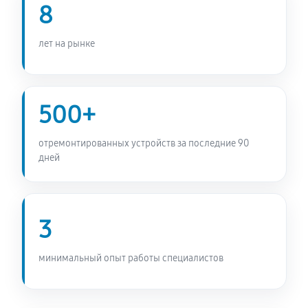
8
Замена бака сушильной машины SCHULTHESS Spirit
660 Ever Rose
лет на рынке
1520 руб
60 минут
Ремонт барабана сушильной машины SCHULTHESS
500+
Spirit 660 Ever Rose
2520 руб
60 минут
отремонтированных устройств за последние 90
дней
3
минимальный опыт работы специалистов