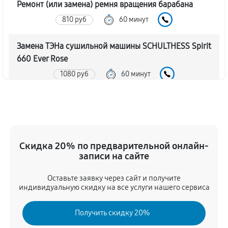
Ремонт (или замена) ремня вращения барабана
810 руб
60 минут
Замена ТЭНа сушильной машины SCHULTHESS Spirit
660 Ever Rose
1080 руб
60 минут
Восстановление функций системы вентилирования
1260 руб
60 минут
Замена устройств управления
Скидка 20% по предварительной онлайн-
записи на сайте
720 руб
60 минут
Оставьте заявку через сайт и получите
Устранение засора сушильной машины
индивидуальную скидку на все услуги нашего сервиса
SCHULTHESS Spirit 660 Ever Rose
1440 руб
60 минут
Получить скидку 20%