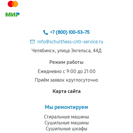
сохраняться полностью или частично, если
соблюдены следующие условия:
Предоставленные детали подходят по
техническим параметрам и не имеют внешних
+7 (800) 100-53-75
дефектов.
info@schulthess-cntr-service.ru
Установка была выполнена нашим сервисным
Челябинск, улица Энгельса, 44Д
центром.
При этом гарантия на сами комплектующие
Режим работы
остается на стороне производителя или
Ежедневно с 9:00 до 21:00
продавца. За качество сторонних деталей
Приём заявок круглосуточно
сервисный центр ответственности не несет.
Карта сайта
Мы ремонтируем
Стиральные машины
Сушильные машины
Сушильные шкафы