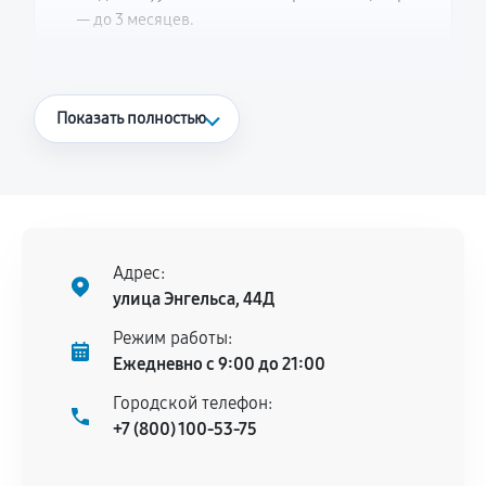
— до 3 месяцев.
Что считается гарантийным случаем
Показать полностью
Повторное возникновение неисправности,
напрямую связанной с выполненным
ремонтом.
Поломка установленной детали при
нормальной эксплуатации в течение
Адрес:
гарантийного срока.
улица Энгельса, 44Д
Несоответствие комплектующей заявленным
Режим работы:
техническим характеристикам.
Ежедневно с 9:00 до 21:00
Городской телефон:
+7 (800) 100-53-75
Документы для подтверждения
гарантии